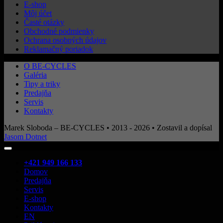
E-shop
Môj účet
Časté otázky
Obchodné podmienky
Ochrana osobných údajov
Reklamačný poriadok
O BE-CYCLES
Galéria
Tipy a triky
Predajňa
Servis
Kontakty
Marek Sloboda – BE-CYCLES • 2013 - 2026 • Zostavil a dopísal
Jasom Dotnet
+421 949 166 133
Domov
Predajňa
Servis
E-shop
Kontakty
EN