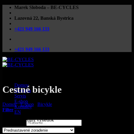
Preskočiť
Marek Sloboda – BE-CYCLES
na
obsah
Lazovná 22, Banská Bystrica
+421 949 166 133
+421 949 166 133
Domov
Cestné bicykle
Predajňa
Servis
E-shop
Domov
/
E-shop
/
Bicykle
/
Cestné
Kontakty
Filter
EN
Zobrazený jediný výsledok
Hľadať: