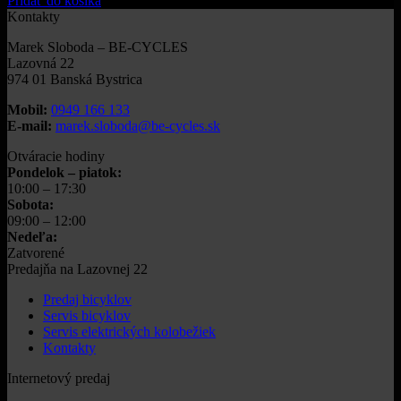
Pridať do košíka
bola:
je:
Kontakty
1
1
Marek Sloboda – BE-CYCLES
890,00€.
490,90€.
Lazovná 22
974 01 Banská Bystrica
Mobil:
0949 166 133
E-mail:
marek.sloboda@be-cycles.sk
Otváracie hodiny
Pondelok – piatok:
10:00 – 17:30
Sobota:
09:00 – 12:00
Nedeľa:
Zatvorené
Predajňa na Lazovnej 22
Predaj bicyklov
Servis bicyklov
Servis elektrických kolobežiek
Kontakty
Internetový predaj