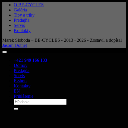
O BE-CYCLES
Galéria
Tipy a triky
Predajňa
Servis
Kontakty
Marek Sloboda – BE-CYCLES • 2013 - 2026 • Zostavil a dopísal
Jasom Dotnet
+421 949 166 133
Domov
Predajňa
Servis
E-shop
Kontakty
EN
Prihlásenie
Hľadať: