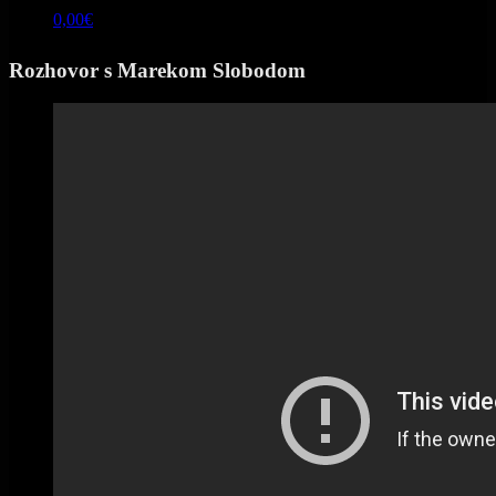
Banskej Bystrici
0,00
€
čo sa dalo.
Rozhovor s Marekom Slobodom