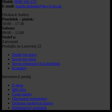
Mobil:
0949 166 133
E-mail:
marek.sloboda@be-cycles.sk
Otváracie hodiny
Pondelok – piatok:
10:00 – 17:30
Sobota:
09:00 – 12:00
Nedeľa:
Zatvorené
Predajňa na Lazovnej 22
Predaj bicyklov
Servis bicyklov
Servis elektrických kolobežiek
Kontakty
Internetový predaj
E-shop
Môj účet
Časté otázky
Obchodné podmienky
Ochrana osobných údajov
Reklamačný poriadok