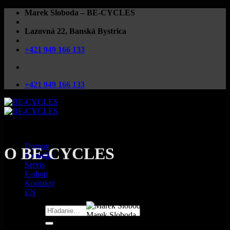
Preskočiť
Marek Sloboda – BE-CYCLES
na
obsah
Lazovná 22, Banská Bystrica
+421 949 166 133
+421 949 166 133
Domov
O BE-CYCLES
Predajňa
Servis
E-shop
Predajňu a servis bicyklov BE-CYCLES vedie od roku 2013 Marek
Kontakty
Sloboda.
EN
Hľadať:
Marek Sloboda
vyskákal v